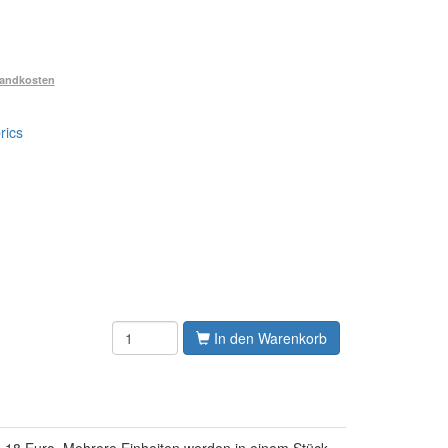
andkosten
rics
In den Warenkorb