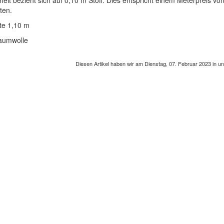
heit bezieht sich auf 0,10 m Stoff. Dies entspricht einem Meterpreis v
tten.
ite 1,10 m
aumwolle
Diesen Artikel haben wir am Dienstag, 07. Februar 2023 in 