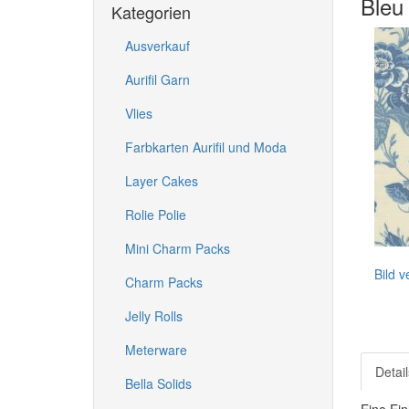
Bleu
Kategorien
Ausverkauf
Aurifil Garn
Vlies
Farbkarten Aurifil und Moda
Layer Cakes
Rolie Polie
Mini Charm Packs
Bild 
Charm Packs
Jelly Rolls
Meterware
Detail
Bella Solids