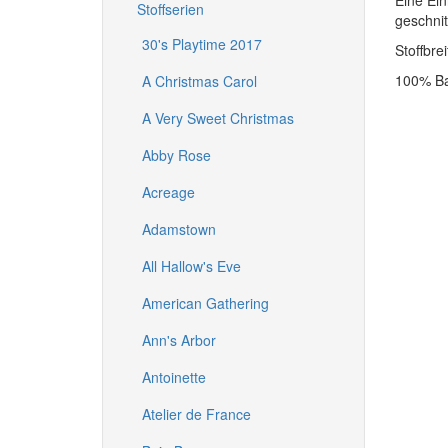
Eine Ein
Stoffserien
geschni
30's Playtime 2017
Stoffbre
100% B
A Christmas Carol
A Very Sweet Christmas
Abby Rose
Acreage
Adamstown
All Hallow's Eve
American Gathering
Ann's Arbor
Antoinette
Atelier de France