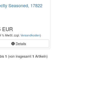
ectly Seasoned, 17822
5 EUR
19 % MwSt. zzgl.
Versandkosten
)
Details
bis
1
(von insgesamt
1
Artikeln)