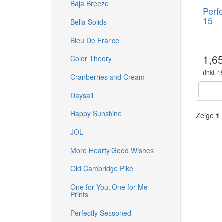
Baja Breeze
Perf
15
Bella Solids
Bleu De France
1,6
Color Theory
(inkl. 
Cranberries and Cream
Daysail
Happy Sunshine
Zeige
1
JOL
More Hearty Good Wishes
Old Cambridge Pike
One for You, One for Me
Prints
Perfectly Seasoned