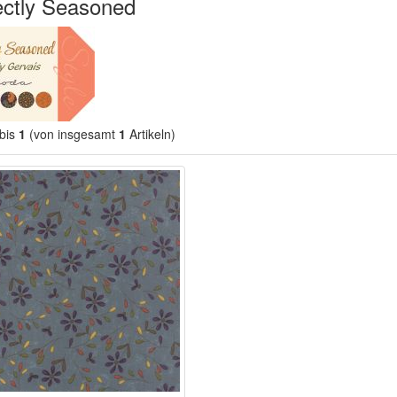
ectly Seasoned
bis
1
(von insgesamt
1
Artikeln)